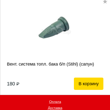
Вент. система топл. бака б/п (Stihl) (сапун)
180
В корзину
P
Оплата
Доставка