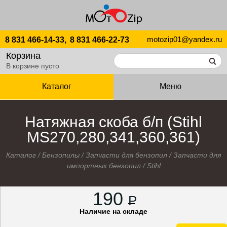
motozip01@yandex.ru
8 831 466-14-33,
8 831 466-22-73
Корзина
В корзине пусто
Каталог
Меню
Натяжная скоба б/п (Stihl
MS270,280,341,360,361)
Каталог
/
Бензопилы
/
Запчасти для бензопил
/
Запчасти для
импортных бензопил
/
Stihl
190
P
Наличие на складе