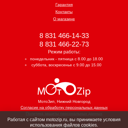
Гарантия
Контакты
О магазине
8 831 466-14-33
8 831 466-22-73
Режим работы:
понедельник - пятница с 8.00 до 18.00
суббота, воскресенье с 9.00 до 15.00
МотоЗип
, Нижний Новгород
Согласие на обработку персональных данных
Политика защиты персональных данных
Работая с сайтом motozip.ru, вы принимаете условия
использования файлов cookies.
Создание интернет магазина