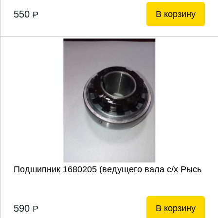
550
В корзину
P
Подшипник 1680205 (ведущего вала с/х Рысь
590
В корзину
P