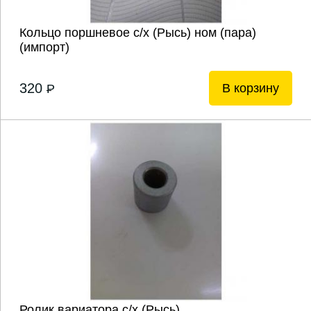
Кольцо поршневое с/х (Рысь) ном (пара)
(импорт)
320
В корзину
P
Ролик вариатора с/х (Рысь)