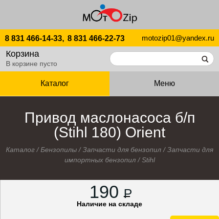
motozip01@yandex.ru
8 831 466-14-33,
8 831 466-22-73
Корзина
В корзине пусто
Каталог
Меню
Привод маслонасоса б/п
(Stihl 180) Orient
Каталог
/
Бензопилы
/
Запчасти для бензопил
/
Запчасти для
импортных бензопил
/
Stihl
190
P
Наличие на складе