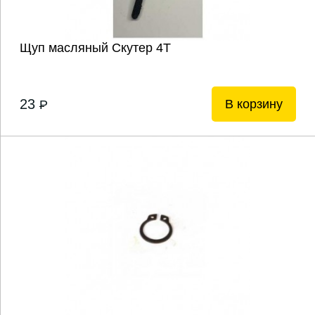
Щуп масляный Скутер 4Т
23
В корзину
P