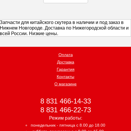
Запчасти для китайского скутера в наличии и под заказ в
Нижнем Новгороде. Доставка по Нижегородской области и
всей России. Низкие цены.
Оплата
Доставка
Гарантия
Контакты
О магазине
8 831 466-14-33
8 831 466-22-73
Режим работы:
понедельник - пятница с 8.00 до 18.00