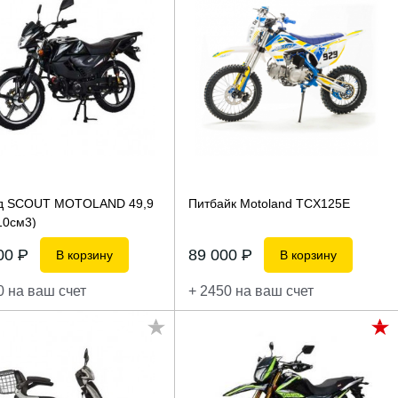
д SCOUT MOTOLAND 49,9
Питбайк Motoland ТСX125E
10см3)
100
P
89 000
P
В корзину
В корзину
0 на ваш счет
+ 2450 на ваш счет