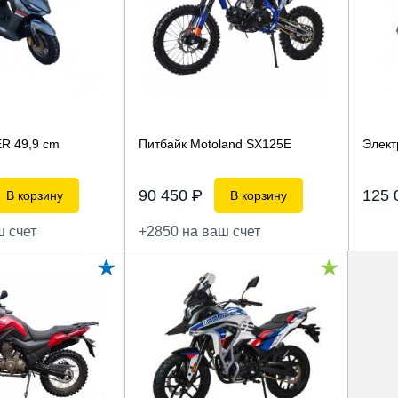
R 49,9 сm
Питбайк Motoland SX125E
Элект
90 450
P
125
В корзину
В корзину
ш счет
+2850 на ваш счет