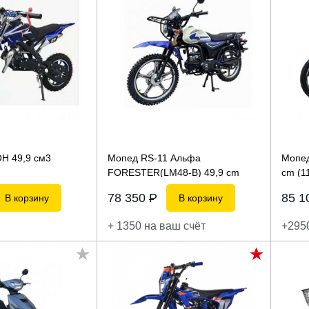
Н 49,9 см3
Мопед RS-11 Альфа
Мопе
FORESTER(LM48-B) 49,9 сm
сm (1
(110см3)
78 350
P
85 
В корзину
В корзину
+ 1350 на ваш счёт
+295