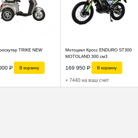
роскутер TRIKE NEW
Мотоцикл Кросс ENDURO ST300
MOTOLAND 300 см3
 000
P
169 950
P
В корзину
В корзину
+ 7440 на ваш счет