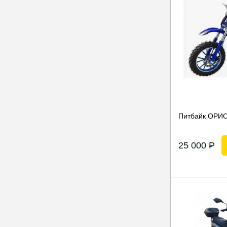
Питбайк ОРИО
25 000
P