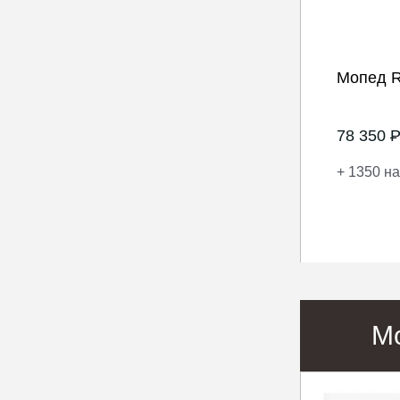
Мопед R
78 350
+ 1350 на
М