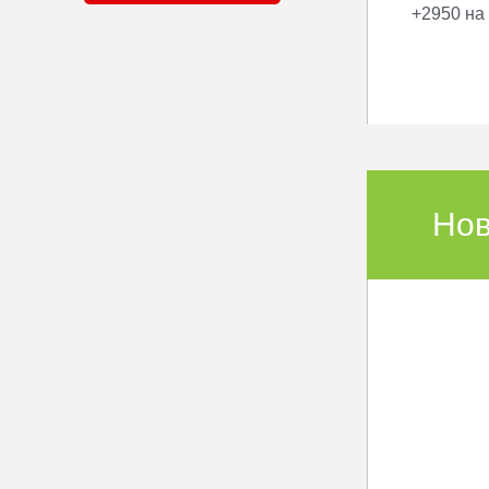
+2950 на
Нов