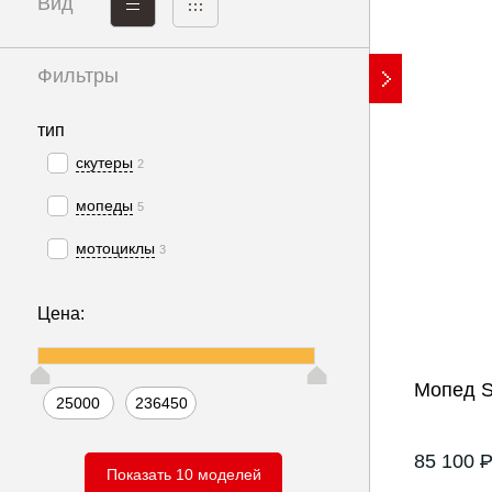
Вид
Фильтры
Показать
10 мод
тип
скутеры
2
мопеды
5
мотоциклы
3
Цена:
Мопед 
85 100