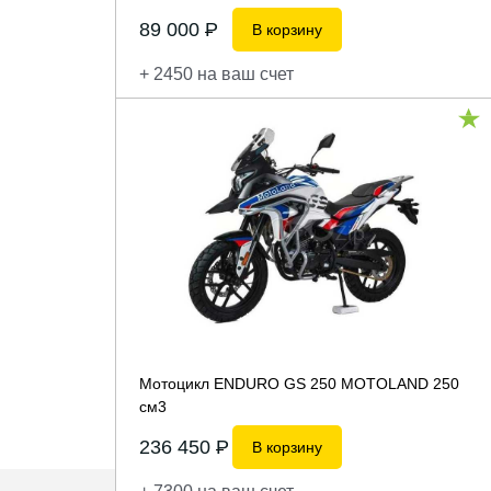
89 000
P
В корзину
+ 2450 на ваш счет
Мотоцикл ENDURO GS 250 MOTOLAND 250
см3
236 450
P
В корзину