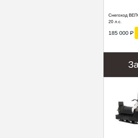
Снегоход ВЕП
20 л.с.
185 000
P
З