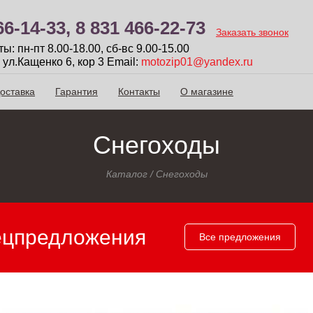
66-14-33,
8 831 466-22-73
Заказать звонок
: пн-пт 8.00-18.00, сб-вc 9.00-15.00
 ул.Кащенко 6, кор 3
Email:
motozip01@yandex.ru
оставка
Гарантия
Контакты
О магазине
Снегоходы
Каталог
/
Снегоходы
ецпредложения
Все предложения