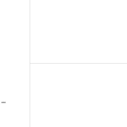
,
...