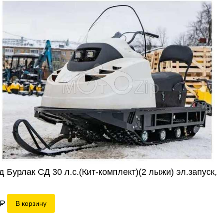
лей
 Бурлак СД 30 л.с.(Кит-комплект)(2 лыжи) эл.запуск
P
В корзину