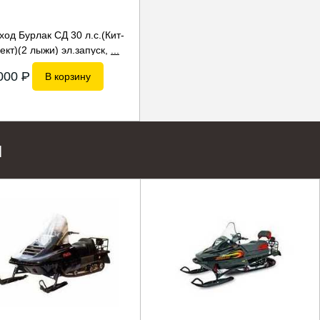
ход Бурлак СД 30 л.с.(Кит-
ект)(2 лыжи) эл.запуск,
...
000
P
В корзину
ы