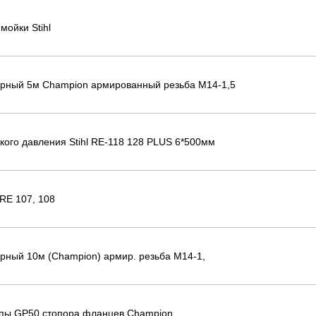
мойки Stihl
рный 5м Champion армированный резьба М14-1,5
кого давления Stihl RE-118 128 PLUS 6*500мм
 RE 107, 108
рный 10м (Champion) армир. резьба М14-1,
пы GP50 стопора фланцев Champion