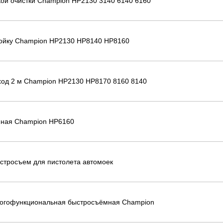
кой очистки Champion HP2130 3140 6140 6160
ойку Champion HP2130 HP8140 HP8160
ход 2 м Champion HP2130 HP8170 8160 8140
йная Champion НР6160
стросъем для пистолета автомоек
огофункциональная быстросъёмная Champion