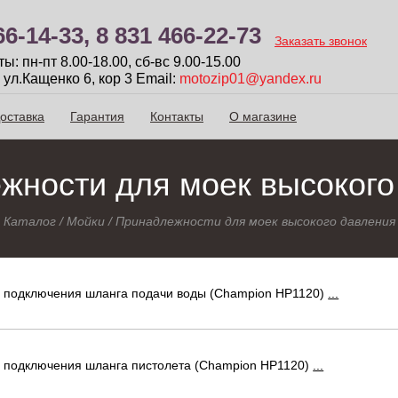
66-14-33,
8 831 466-22-73
Заказать звонок
: пн-пт 8.00-18.00, сб-вc 9.00-15.00
 ул.Кащенко 6, кор 3
Email:
motozip01@yandex.ru
оставка
Гарантия
Контакты
О магазине
жности для моек высокого
Каталог
/
Мойки
/
Принадлежности для моек высокого давления
 подключения шланга подачи воды (Champion НР1120)
...
 подключения шланга пистолета (Champion НР1120)
...