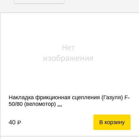
Накладка фрикционная сцепления (Газуля) F-
50/80 (веломотор)
...
40
В корзину
P