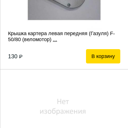
Крышка картера левая передняя (Газуля) F-
50/80 (веломотор)
...
130
В корзину
P