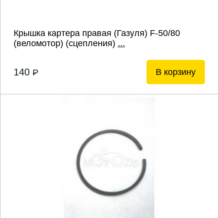
Крышка картера правая (Газуля) F-50/80
(веломотор) (сцепления)
...
140
В корзину
P