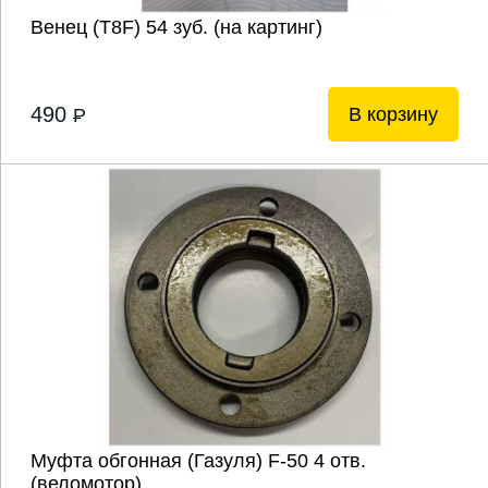
Венец (Т8F) 54 зуб. (на картинг)
490
В корзину
P
Муфта обгонная (Газуля) F-50 4 отв.
(веломотор)