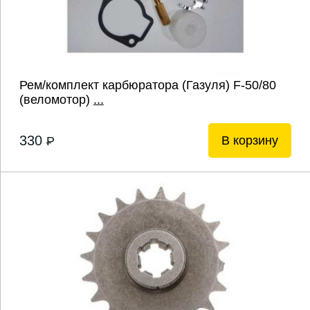
Рем/комплект карбюратора (Газуля) F-50/80
(веломотор)
...
330
В корзину
P