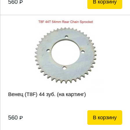
560
В корзину
P
Венец (Т8F) 44 зуб. (на картинг)
560
В корзину
P