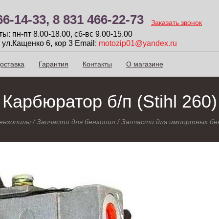
66-14-33,
8 831 466-22-73
Заказать звонок
: пн-пт 8.00-18.00, сб-вc 9.00-15.00
 ул.Кащенко 6, кор 3
Email:
motozip01@yandex.ru
оставка
Гарантия
Контакты
О магазине
Карбюратор б/п (Stihl 260)
ензопилы
/
Запчасти для бензопил
/
Запчасти для импортных бе