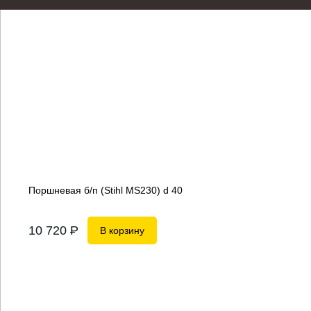
Поршневая б/п (Stihl MS230) d 40
10 720
P
В корзину