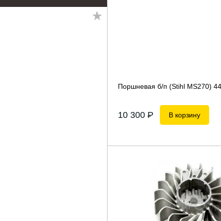
Поршневая б/п (Stihl MS270) 
10 300
P
В корзину