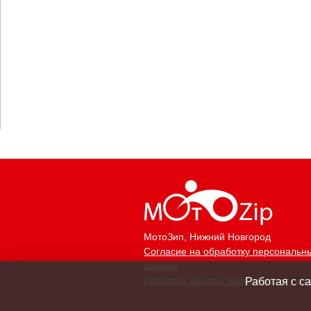
МотоЗип
, Нижний Новгород
Согласие на обработку персональн
данных
Политика защиты персональных да
Работая с с