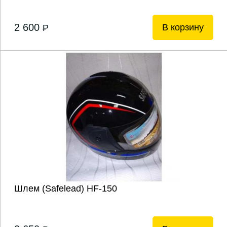
2 600
В корзину
P
Шлем (Safelead) HF-150