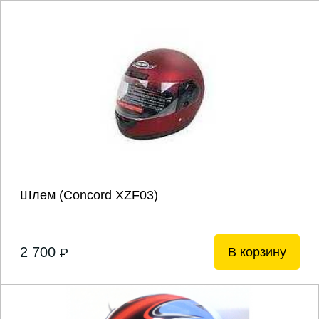
Шлем (Concord XZF03)
2 700
В корзину
P