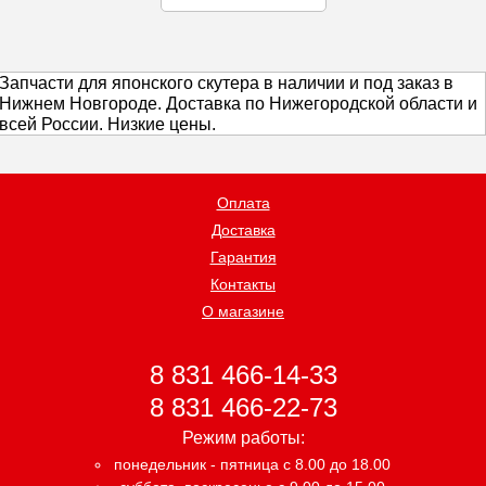
Запчасти для японского скутера в наличии и под заказ в
Нижнем Новгороде. Доставка по Нижегородской области и
всей России. Низкие цены.
Оплата
Доставка
Гарантия
Контакты
О магазине
8 831 466-14-33
8 831 466-22-73
Режим работы:
понедельник - пятница с 8.00 до 18.00