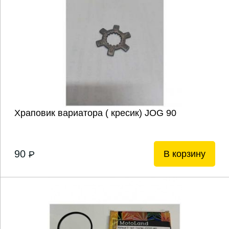
Храповик вариатора ( кресик) JOG 90
90
В корзину
P