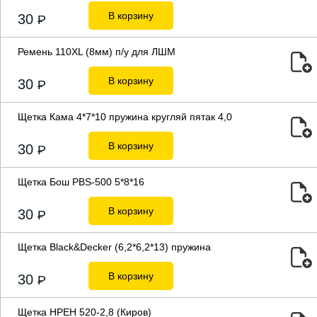
В корзину
30
P
Ремень 110XL (8мм) п/у для ЛШМ
В корзину
30
P
Щетка Кама 4*7*10 пружина кругляй пятак 4,0
В корзину
30
P
Щетка Бош PBS-500 5*8*16
В корзину
30
P
Щетка Black&Deсker (6,2*6,2*13) пружина
В корзину
30
P
Щетка НРЕН 520-2,8 (Киров)