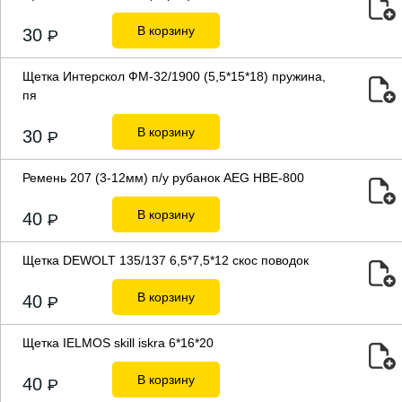
В корзину
30
P
Щетка Интерскол ФМ-32/1900 (5,5*15*18) пружина,
пя
В корзину
30
P
Ремень 207 (3-12мм) п/у рубанок AEG HBE-800
В корзину
40
P
Щетка DEWOLT 135/137 6,5*7,5*12 скос поводок
В корзину
40
P
Щетка IELMOS skill iskra 6*16*20
В корзину
40
P