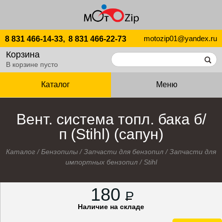
motozip01@yandex.ru
8 831 466-14-33,
8 831 466-22-73
Корзина
В корзине пусто
Каталог
Меню
Вент. система топл. бака б/
п (Stihl) (сапун)
Каталог
/
Бензопилы
/
Запчасти для бензопил
/
Запчасти для
импортных бензопил
/
Stihl
180
P
Наличие на складе