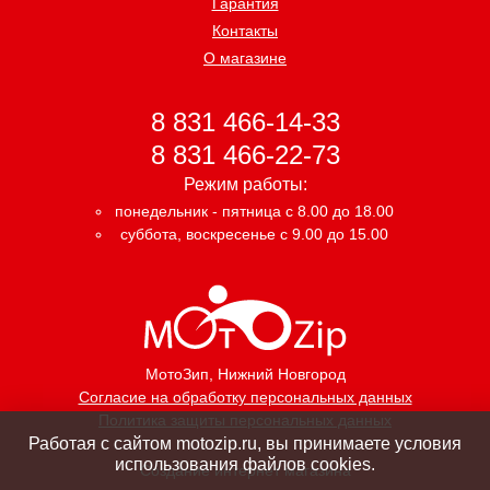
Гарантия
Контакты
О магазине
8 831 466-14-33
8 831 466-22-73
Режим работы:
понедельник - пятница с 8.00 до 18.00
суббота, воскресенье с 9.00 до 15.00
МотоЗип
, Нижний Новгород
Согласие на обработку персональных данных
Политика защиты персональных данных
Работая с сайтом motozip.ru, вы принимаете условия
использования файлов cookies.
Создание интернет магазина