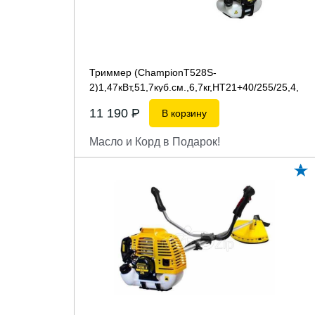
Триммер (ChampionT528S-
2)1,47кВт,51,7куб.см.,6,7кг,НТ21+40/255/25,4,
U-ручка
...
11 190
P
В корзину
Масло и Корд в Подарок!