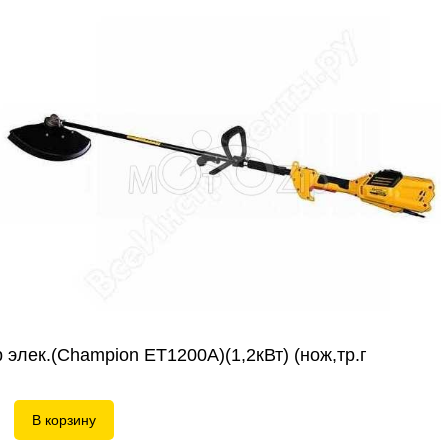
лей
 элек.(Champion ET1200A)(1,2кВт) (нож,тр.г
В корзину