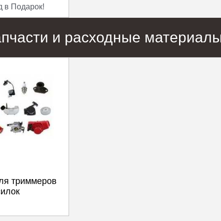
д в Подарок!
апчасти и расходные материал
ля триммеров
силок