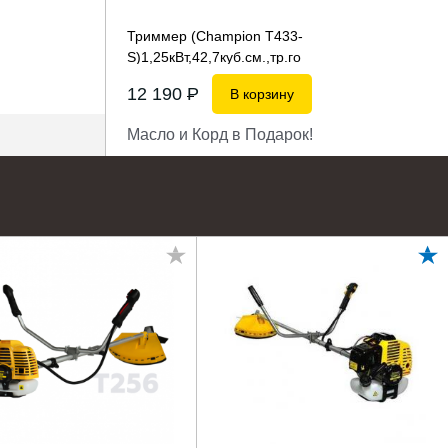
Триммер (Champion T433-
S)1,25кВт,42,7куб.см.,тр.го
12 190
P
В корзину
Масло и Корд в Подарок!