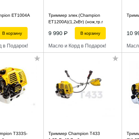
mpion ET1004A
Триммер элек.(Champion
Тримм
ET1200A)(1,2кВт) (нож,тр.г
9 990
P
10 
В корзину
В корзину
д в Подарок!
Масло и Корд в Подарок!
Масл
mpion T333S-
Триммер Champion T433
Тримм