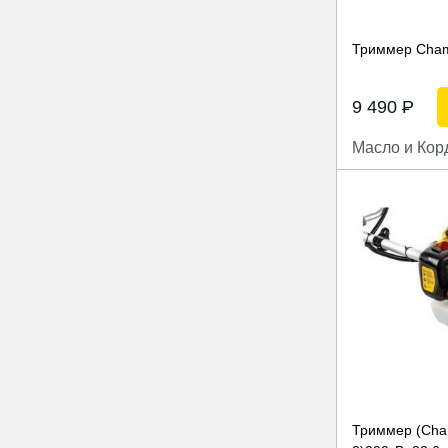
Триммер Cha
9 490
P
Масло и Кор
Триммер (Cha