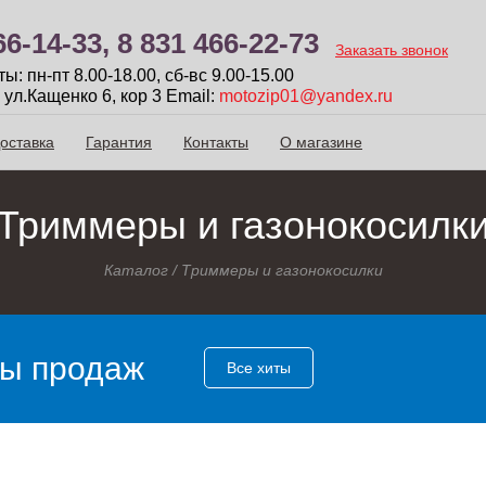
66-14-33,
8 831 466-22-73
Заказать звонок
: пн-пт 8.00-18.00, сб-вc 9.00-15.00
 ул.Кащенко 6, кор 3
Email:
motozip01@yandex.ru
оставка
Гарантия
Контакты
О магазине
Триммеры и газонокосилк
Каталог
/
Триммеры и газонокосилки
ы продаж
Все хиты