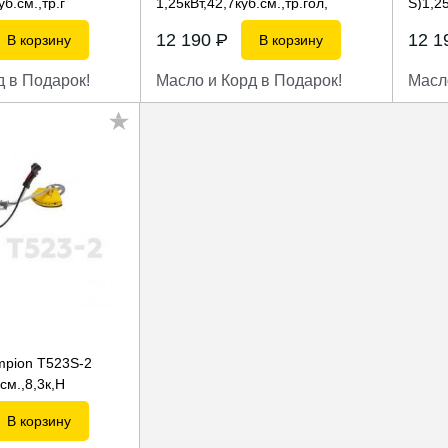
уб.см.,тр.г
1,25кВт,42,7куб.см.,тр.гол,
S)1,25
12 190
P
12 
В корзину
В корзину
д в Подарок!
Масло и Корд в Подарок!
Масл
pion T523S-2
.см.,8,3к,Н
В корзину