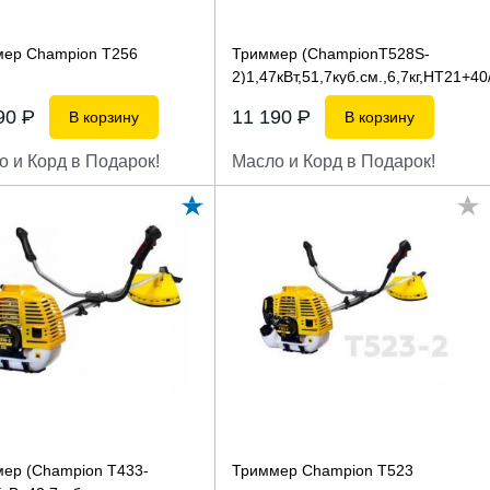
ер Champion T256
Триммер (ChampionT528S-
2)1,47кВт,51,7куб.см.,6,7кг,НТ21+40
U-ручка
...
990
P
11 190
P
В корзину
В корзину
о и Корд в Подарок!
Масло и Корд в Подарок!
ер (Champion T433-
Триммер Champion T523