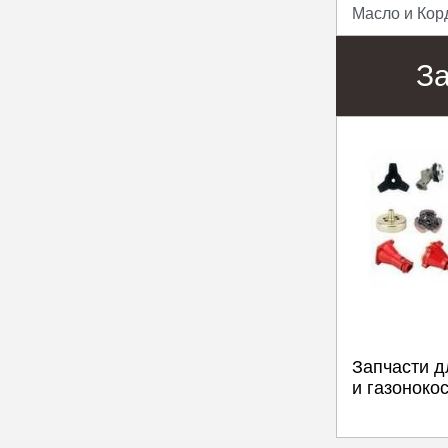
Масло и Кор
З
Запчасти д
и газоноко