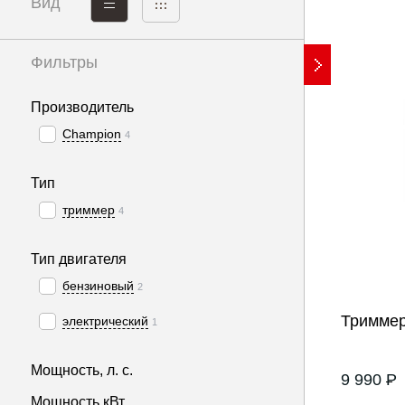
Вид
Фильтры
Показать
4 моде
Производитель
Champion
4
Тип
триммер
4
Тип двигателя
бензиновый
2
Триммер
электрический
1
Мощность, л. с.
9 990
P
Мощность кВт