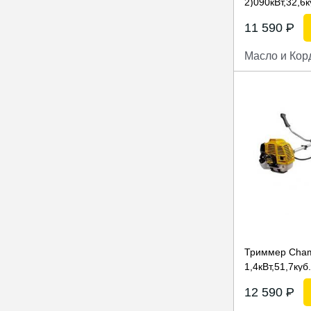
2)090кВт,32,6к
11 590
P
Масло и Кор
Триммер Cham
1,4кВт,51,7куб
12 590
P