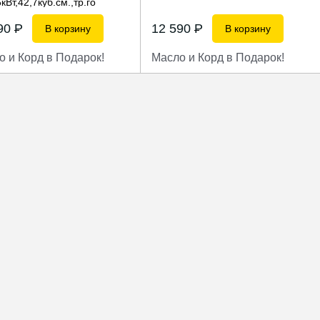
кВт,42,7куб.см.,тр.го
190
P
12 590
P
В корзину
В корзину
о и Корд в Подарок!
Масло и Корд в Подарок!