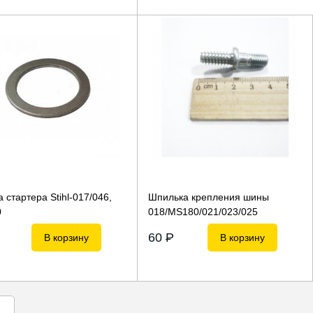
 стартера Stihl-017/046,
Шпилька крепления шины
0
018/MS180/021/023/025
60
P
В корзину
В корзину