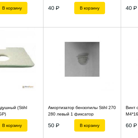
40
P
40
P
В корзину
В корзину
душный (Stihl
Амортизатор бензопилы Stihl 270
Винт 
GP)
280 левый 1 фиксатор
М4*1
50
P
60
P
В корзину
В корзину