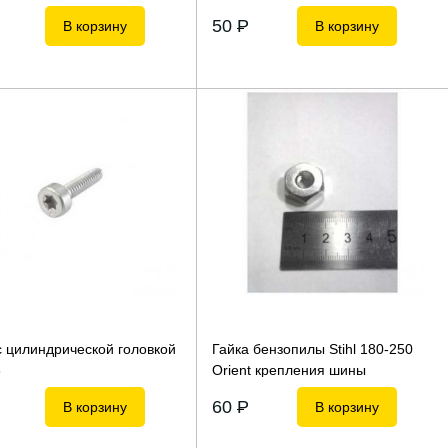
50
P
В корзину
В корзину
с цилиндрической головкой
Гайка бензопилы Stihl 180-250
6
Orient крепления шины
60
P
В корзину
В корзину