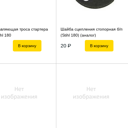
вляющая троса стартера
Шайба сцепления стопорная б/п
ihl 180
(Stihl 180) (аналог)
20
P
В корзину
В корзину