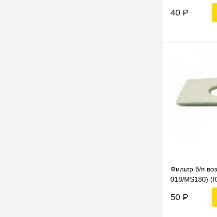
40
P
Фильтр б/п воз
018/MS180) (I
50
P