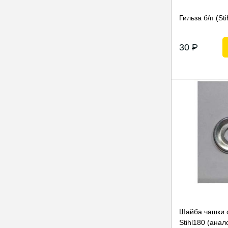
Гильза б/п (St
30
P
Шайба чашки 
Stihl180 (анал