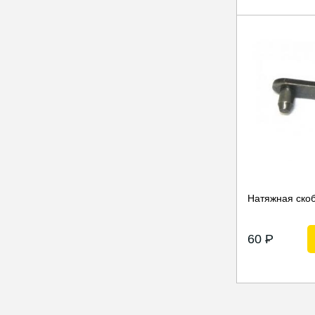
Натяжная скоб
60
P