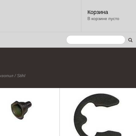
Корзина
В корзине пусто
нзопил
/
Stihl