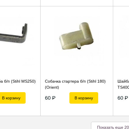
а б/п (Stihl MS250)
Собачка стартера б/п (Stihl 180)
Шайба
(Orient)
TS40
60
P
60
P
В корзину
В корзину
Показать еще 20