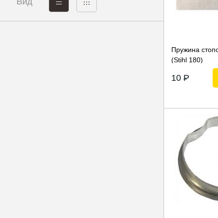
Вид
Пружина стоп
(Stihl 180)
10
P