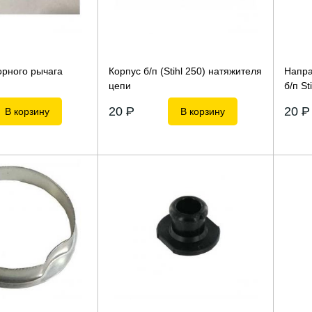
орного рычага
Корпус б/п (Stihl 250) натяжителя
Напра
цепи
б/п St
20
P
20
P
В корзину
В корзину