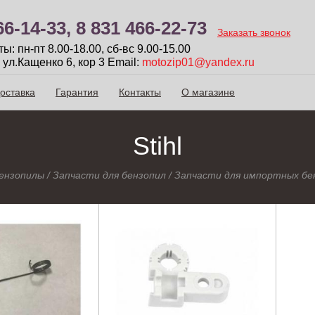
66-14-33,
8 831 466-22-73
Заказать звонок
: пн-пт 8.00-18.00, сб-вc 9.00-15.00
 ул.Кащенко 6, кор 3
Email:
motozip01@yandex.ru
оставка
Гарантия
Контакты
О магазине
Stihl
ензопилы
/
Запчасти для бензопил
/
Запчасти для импортных бе