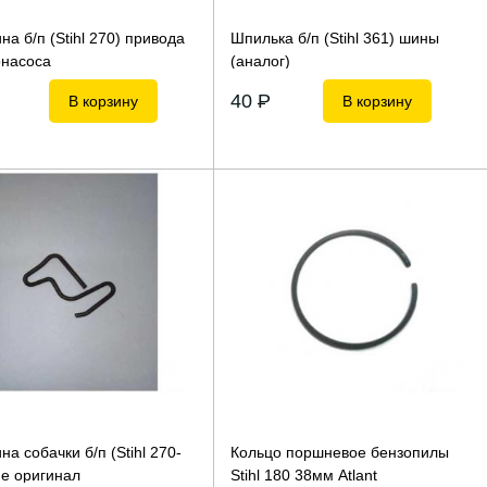
на б/п (Stihl 270) привода
Шпилька б/п (Stihl 361) шины
насоса
(аналог)
40
P
В корзину
В корзину
на собачки б/п (Stihl 270-
Кольцо поршневое бензопилы
не оригинал
Stihl 180 38мм Atlant