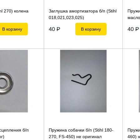
ihl 270) колена
Заглушка амортизатора б/п (Stihl
Пружи
018,021,023,025)
масло
40
P
40
P
В корзину
В корзину
сцепления б/п
Пружина собачки б/п (Stihl 180-
Пружи
ог)
270, FS-450) не оригинал
460) 