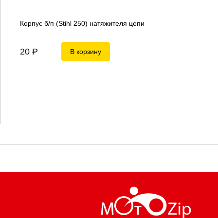
Корпус б/п (Stihl 250) натяжителя цепи
20
P
В корзину