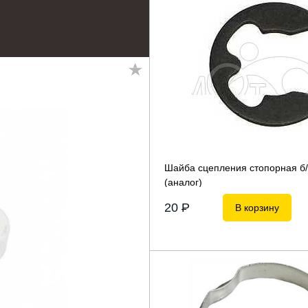
Шайба сцепления стопорная б/п
(аналог)
20
P
В корзину