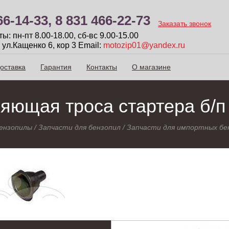
66-14-33,
8 831 466-22-73
Заказать звонок
: пн-пт 8.00-18.00, сб-вc 9.00-15.00
 ул.Кащенко 6, кор 3
Email:
motozip01@yandex.ru
оставка
Гарантия
Контакты
О магазине
ющая троса стартера б/п 
ензопилы
/
Запчасти для бензопил
/
Запчасти для импортных бе