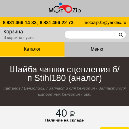
motozip01@yandex.ru
8 831 466-14-33,
8 831 466-22-73
Корзина
В корзине пусто
Каталог
Меню
Шайба чашки сцепления б/
п Stihl180 (аналог)
Каталог
/
Бензопилы
/
Запчасти для бензопил
/
Запчасти для
импортных бензопил
/
Stihl
40
P
Наличие на складе