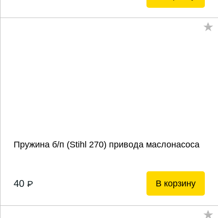
Пружина б/п (Stihl 270) привода маслонасоса
40
В корзину
P