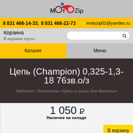
motozip01@yandex.ru
8 831 466-14-33,
8 831 466-22-73
Корзина
В корзине пусто
Каталог
Меню
Цепь (Champion) 0,325-1,3-
18 76зв.о/з
Каталог
/
Бензопилы
/
Цепи и шины для бензопил
1 050
P
Наличие на складе
В корзину