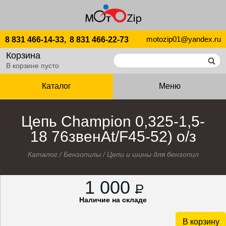
motozip01@yandex.ru
8 831 466-14-33,
8 831 466-22-73
Корзина
В корзине пусто
Каталог
Меню
Цепь Champion 0,325-1,5-
18 76звенAt/F45-52) о/з
Каталог
/
Бензопилы
/
Цепи и шины для бензопил
1 000
P
Наличие на складе
В корзину