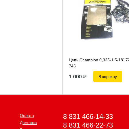
Цепь Champion 0,325-1,5-18" 72
745
1 000
P
В корзину
8 831 466-14-33
Оплата
Доставка
8 831 466-22-73