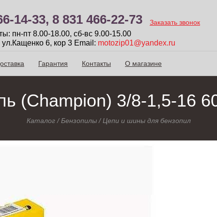
66-14-33,
8 831 466-22-73
Заказать звонок
: пн-пт 8.00-18.00, сб-вc 9.00-15.00
 ул.Кащенко 6, кор 3
Email:
motozip01@yandex.ru
оставка
Гарантия
Контакты
О магазине
ь (Champion) 3/8-1,5-16 6
Каталог
/
Бензопилы
/
Цепи и шины для бензопил