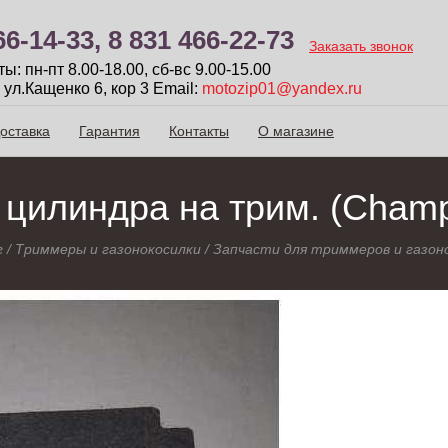
66-14-33,
8 831 466-22-73
Заказать звонок
: пн-пт 8.00-18.00, сб-вc 9.00-15.00
 ул.Кащенко 6, кор 3
Email:
motozip01@yandex.ru
оставка
Гарантия
Контакты
О магазине
 цилиндра на трим. (Champ
г
/
Триммеры и газонокосилки
/
Запчасти для триммеров и газон