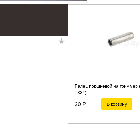
Палец поршневой на триммер 
Т334)
20
P
В корзину