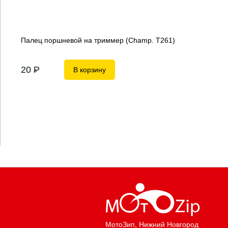
Палец поршневой на триммер (Champ. Т261)
20
P
В корзину
МотоЗип
, Нижний Новгород