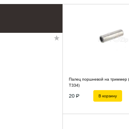
Палец поршневой на триммер 
Т334)
20
P
В корзину