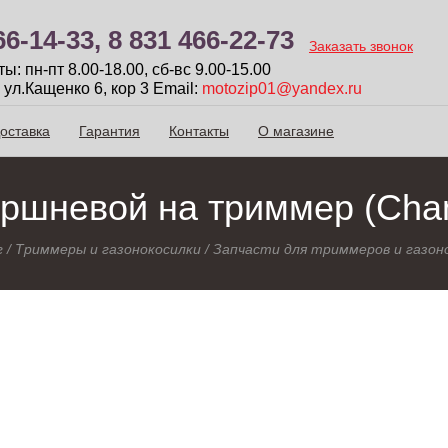
66-14-33,
8 831 466-22-73
Заказать звонок
: пн-пт 8.00-18.00, сб-вc 9.00-15.00
 ул.Кащенко 6, кор 3
Email:
motozip01@yandex.ru
оставка
Гарантия
Контакты
О магазине
ршневой на триммер (Cha
г
/
Триммеры и газонокосилки
/
Запчасти для триммеров и газон