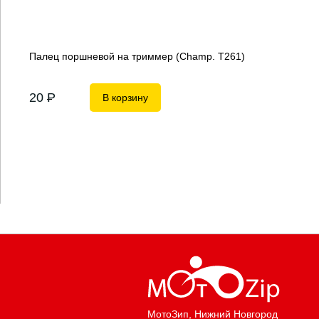
Палец поршневой на триммер (Champ. Т261)
20
P
В корзину
МотоЗип
, Нижний Новгород