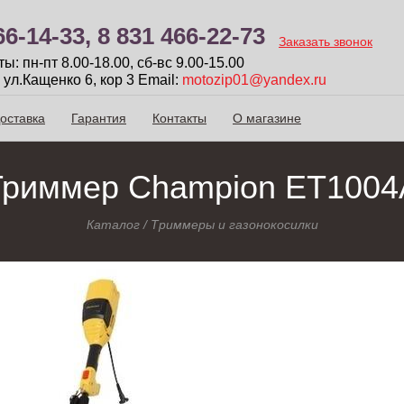
66-14-33,
8 831 466-22-73
Заказать звонок
: пн-пт 8.00-18.00, сб-вc 9.00-15.00
 ул.Кащенко 6, кор 3
Email:
motozip01@yandex.ru
оставка
Гарантия
Контакты
О магазине
Триммер Champion ET1004
Каталог
/
Триммеры и газонокосилки