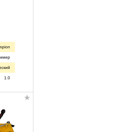
mpion
иммер
еский
1.0