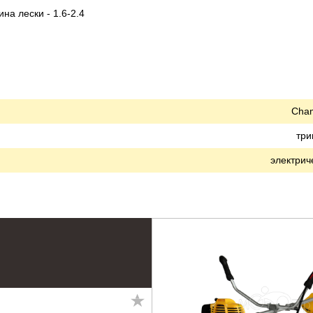
на лески - 1.6-2.4
Cha
тр
электрич