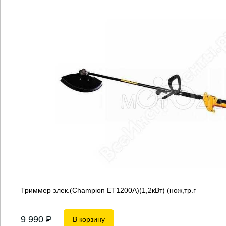
Триммер элек.(Champion ET1200A)(1,2кВт) (нож,тр.г
9 990
P
В корзину