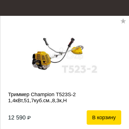
Триммер Champion T523S-2
1,4кВт,51,7куб.см.,8,3к,Н
12 590
В корзину
P