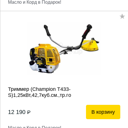
Масло и Корд в Подарок!
Триммер (Champion T433-
S)1,25кВт,42,7куб.см.,тр.го
12 190
В корзину
P
Масло и Корд в Подарок!