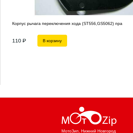
Корпус рычага переключения хода (ST556,GS5062) пра
110
P
В корзину
МотоЗип
, Нижний Новгород