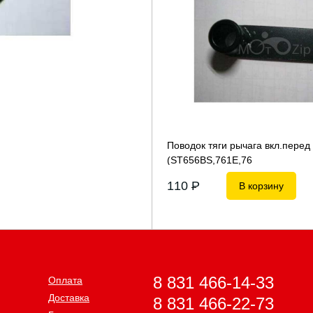
Поводок тяги рычага вкл.перед 
(ST656BS,761E,76
110
P
В корзину
8 831 466-14-33
Оплата
Доставка
8 831 466-22-73