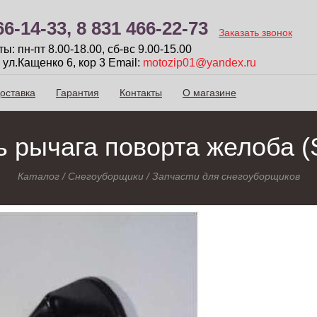
66-14-33,
8 831 466-22-73
Заказать звонок
: пн-пт 8.00-18.00, сб-вc 9.00-15.00
 ул.Кащенко 6, кор 3
Email:
motozip01@yandex.ru
оставка
Гарантия
Контакты
О магазине
 рычага поворта желоба 
Каталог
/
Снегоуборщики
/
Запчасти для снегоуборщиков