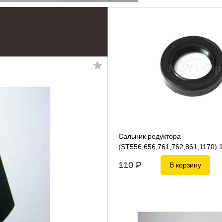
Сальник редуктора
(ST556,656,761,762,861,1170) 
110
P
В корзину