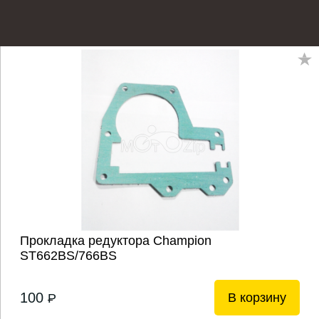
Прокладка редуктора Champion
ST662BS/766BS
100
В корзину
P