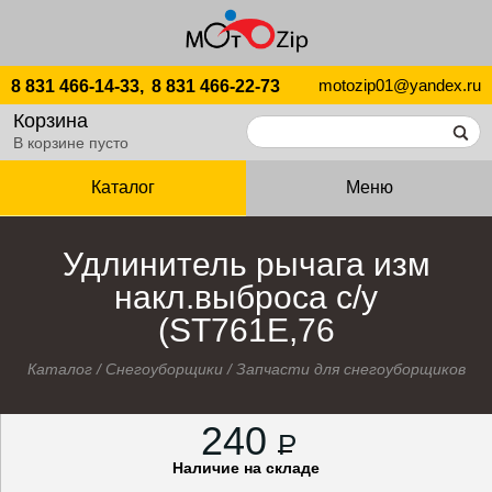
motozip01@yandex.ru
8 831 466-14-33,
8 831 466-22-73
Корзина
В корзине пусто
Каталог
Меню
Удлинитель рычага изм
накл.выброса с/у
(ST761E,76
Каталог
/
Снегоуборщики
/
Запчасти для снегоуборщиков
240
P
Наличие на складе