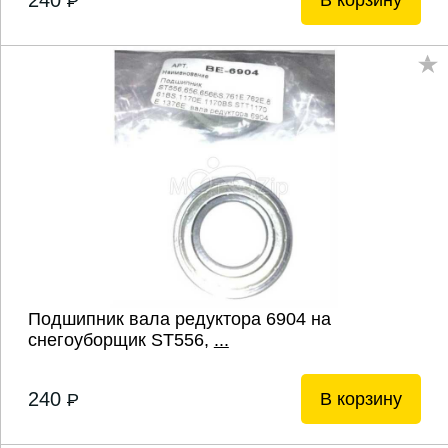
240
В корзину
P
Подшипник вала редуктора 6904 на
снегоуборщик ST556,
...
240
В корзину
P