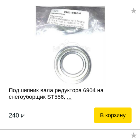
Подшипник вала редуктора 6904 на
снегоуборщик ST556,
...
240
В корзину
P