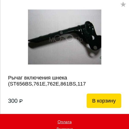
Рычаг включения шнека
(ST656BS,761E,762Е,861BS,117
300
В корзину
P
Оплата
Доставка