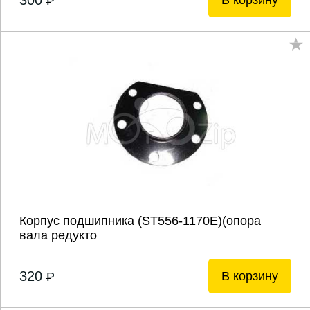
300
В корзину
P
Корпус подшипника (ST556-1170E)(опора
вала редукто
320
В корзину
P