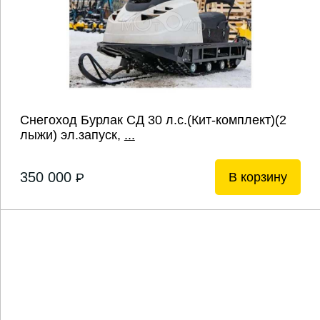
Снегоход Бурлак СД 30 л.с.(Кит-комплект)(2
лыжи) эл.запуск,
...
350 000
В корзину
P