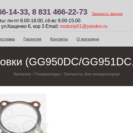
66-14-33,
8 831 466-22-73
Заказать звонок
: пн-пт 8.00-18.00, сб-вc 9.00-15.00
 ул.Кащенко 6, кор 3
Email:
motozip01@yandex.ru
оставка
Гарантия
Контакты
О магазине
ловки (GG950DC/GG951DC
Каталог
/
Генераторы
/
Запчасти для генераторов