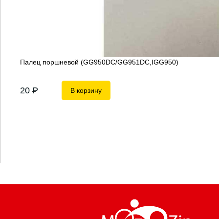
Палец поршневой (GG950DC/GG951DC,IGG950)
20
P
В корзину