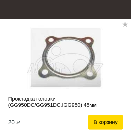
Прокладка головки
(GG950DC/GG951DC,IGG950) 45мм
20
В корзину
P