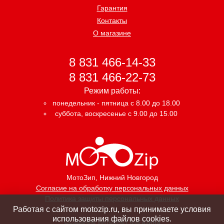
Гарантия
Контакты
О магазине
8 831 466-14-33
8 831 466-22-73
Режим работы:
понедельник - пятница с 8.00 до 18.00
суббота, воскресенье с 9.00 до 15.00
МотоЗип
, Нижний Новгород
Согласие на обработку персональных данных
Политика защиты персональных данных
Работая с сайтом motozip.ru, вы принимаете условия
использования файлов cookies.
Создание интернет магазина