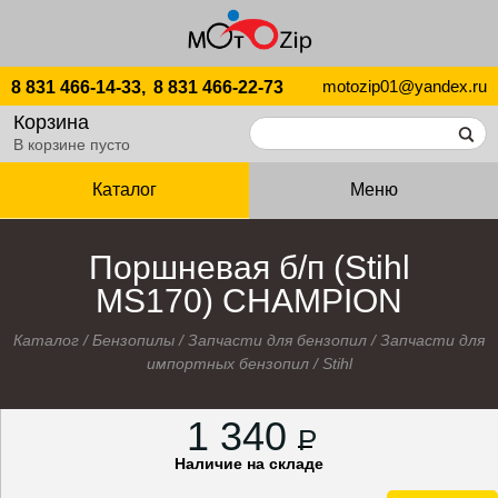
motozip01@yandex.ru
8 831 466-14-33,
8 831 466-22-73
Корзина
В корзине пусто
Каталог
Меню
Поршневая б/п (Stihl
MS170) CHAMPION
Каталог
/
Бензопилы
/
Запчасти для бензопил
/
Запчасти для
импортных бензопил
/
Stihl
1 340
P
Наличие на складе