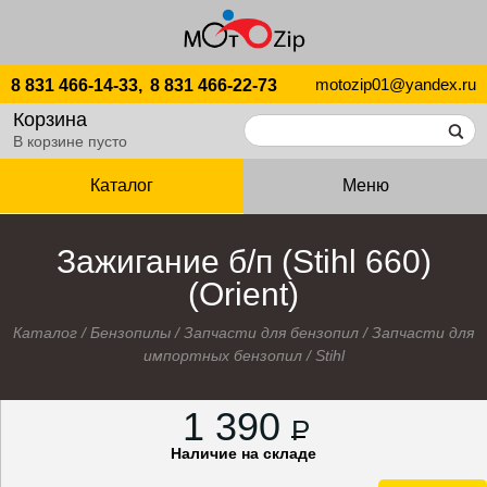
motozip01@yandex.ru
8 831 466-14-33,
8 831 466-22-73
Корзина
В корзине пусто
Каталог
Меню
Зажигание б/п (Stihl 660)
(Orient)
Каталог
/
Бензопилы
/
Запчасти для бензопил
/
Запчасти для
импортных бензопил
/
Stihl
1 390
P
Наличие на складе