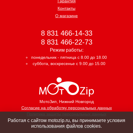
Гарантия
Контакты
О магазине
8 831 466-14-33
8 831 466-22-73
Режим работы:
понедельник - пятница с 8.00 до 18.00
суббота, воскресенье с 9.00 до 15.00
МотоЗип
, Нижний Новгород
Согласие на обработку персональных данных
Политика защиты персональных данных
Работая с сайтом motozip.ru, вы принимаете условия
использования файлов cookies.
Создание интернет магазина