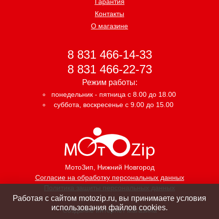
Гарантия
Контакты
О магазине
8 831 466-14-33
8 831 466-22-73
Режим работы:
понедельник - пятница с 8.00 до 18.00
суббота, воскресенье с 9.00 до 15.00
МотоЗип
, Нижний Новгород
Согласие на обработку персональных данных
Политика защиты персональных данных
Работая с сайтом motozip.ru, вы принимаете условия
использования файлов cookies.
Создание интернет магазина