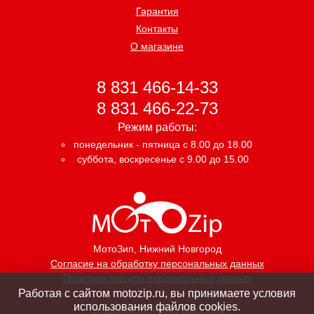
Гарантия
Контакты
О магазине
8 831 466-14-33
8 831 466-22-73
Режим работы:
понедельник - пятница с 8.00 до 18.00
суббота, воскресенье с 9.00 до 15.00
МотоЗип
, Нижний Новгород
Согласие на обработку персональных данных
Политика защиты персональных данных
Работая с сайтом motozip.ru, вы принимаете условия
использования файлов cookies.
Создание интернет магазина