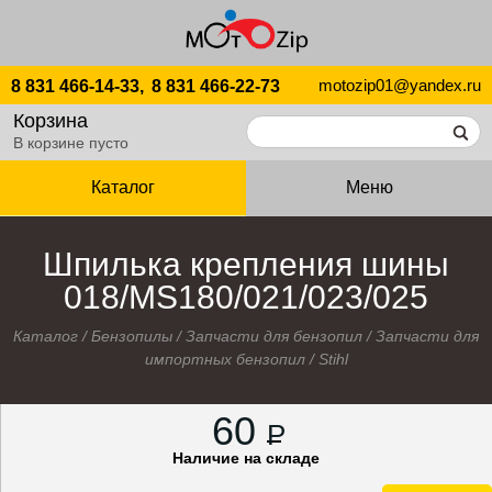
motozip01@yandex.ru
8 831 466-14-33,
8 831 466-22-73
Корзина
В корзине пусто
Каталог
Меню
Шпилька крепления шины
018/MS180/021/023/025
Каталог
/
Бензопилы
/
Запчасти для бензопил
/
Запчасти для
импортных бензопил
/
Stihl
60
P
Наличие на складе