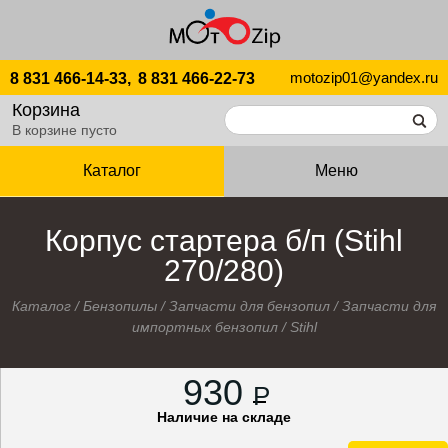
motozip01@yandex.ru
8 831 466-14-33,
8 831 466-22-73
Корзина
В корзине пусто
Каталог
Меню
Корпус стартера б/п (Stihl
270/280)
Каталог
/
Бензопилы
/
Запчасти для бензопил
/
Запчасти для
импортных бензопил
/
Stihl
930
P
Наличие на складе