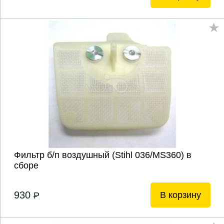
Фильтр б/п воздушный (Stihl 036/MS360) в
сборе
930
В корзину
P