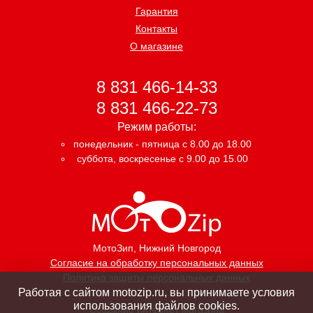
Гарантия
Контакты
О магазине
8 831 466-14-33
8 831 466-22-73
Режим работы:
понедельник - пятница с 8.00 до 18.00
суббота, воскресенье с 9.00 до 15.00
МотоЗип
, Нижний Новгород
Согласие на обработку персональных данных
Политика защиты персональных данных
Работая с сайтом motozip.ru, вы принимаете условия
использования файлов cookies.
Создание интернет магазина