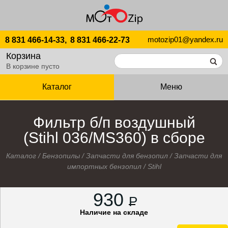
motozip01@yandex.ru
8 831 466-14-33,
8 831 466-22-73
Корзина
В корзине пусто
Каталог
Меню
Фильтр б/п воздушный
(Stihl 036/MS360) в сборе
Каталог
/
Бензопилы
/
Запчасти для бензопил
/
Запчасти для
импортных бензопил
/
Stihl
930
P
Наличие на складе