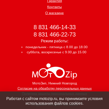
Гарантия
Контакты
О магазине
8 831 466-14-33
8 831 466-22-73
Режим работы:
понедельник - пятница с 8.00 до 18.00
суббота, воскресенье с 9.00 до 15.00
МотоЗип
, Нижний Новгород
Согласие на обработку персональных данных
Политика защиты персональных данных
Работая с сайтом motozip.ru, вы принимаете условия
использования файлов cookies.
Создание интернет магазина