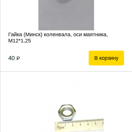
Гайка (Минск) коленвала, оси маятника,
М12*1,25
40
В корзину
P