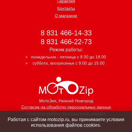
Гарантия
Контакты
О магазине
8 831 466-14-33
8 831 466-22-73
Режим работы:
понедельник - пятница с 8.00 до 18.00
суббота, воскресенье с 9.00 до 15.00
МотоЗип
, Нижний Новгород
Согласие на обработку персональных данных
Политика защиты персональных данных
Работая с сайтом motozip.ru, вы принимаете условия
использования файлов cookies.
Создание интернет магазина