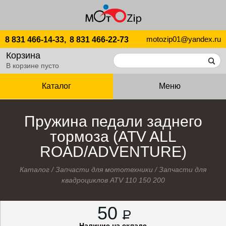
motozip01@yandex.ru
8 831 466-14-33,
8 831 466-22-73
Корзина
В корзине пусто
Каталог
Меню
Пружина педали заднего
тормоза (ATV ALL
ROAD/ADVENTURE)
Каталог
/
Запчасти для мототехники
/
Запчасти для
квадроциклов ATV 110 150 200
50
P
Наличие на складе