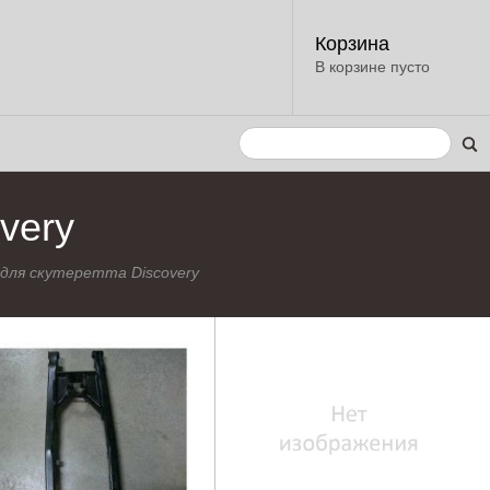
Корзина
В корзине пусто
very
для скутеретта Discovery