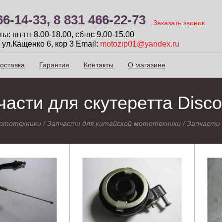
66-14-33,
8 831 466-22-73
Заказать звонок
: пн-пт 8.00-18.00, сб-вc 9.00-15.00
 ул.Кащенко 6, кор 3
Email:
motozip01@yandex.ru
оставка
Гарантия
Контакты
О магазине
части для скутеретта Disco
мототехники
/
Запчасти для китайской мототехники
/
Запчасти 