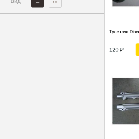
Вид
Трос газа Disc
120
P