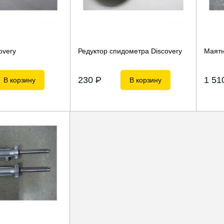
overy
Редуктор спидометра Discovery
Маятн
230
P
1 5
В корзину
В корзину