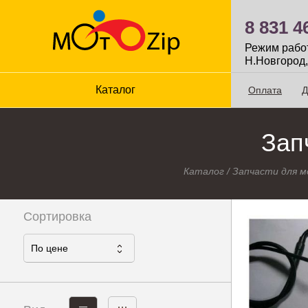
8 831 4
Режим работы
Н.Новгород,
Каталог
Оплата
Д
Зап
Каталог
/
Запчасти для 
Сортировка
По ценe