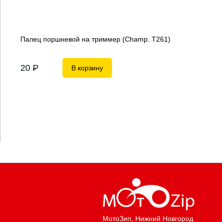
Палец поршневой на триммер (Champ. Т261)
20
P
В корзину
МотоЗип
, Нижний Новгород