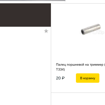
Палец поршневой на триммер 
Т334)
20
P
В корзину