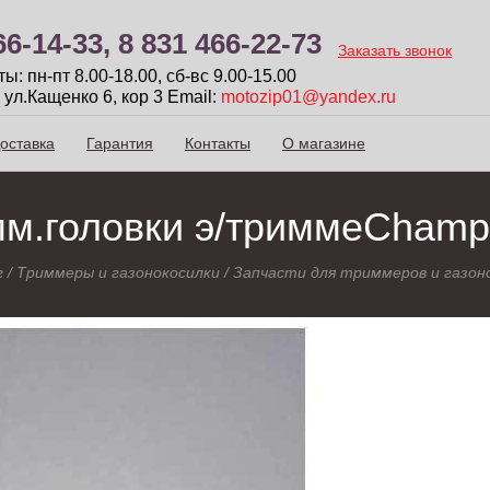
66-14-33,
8 831 466-22-73
Заказать звонок
: пн-пт 8.00-18.00, сб-вc 9.00-15.00
 ул.Кащенко 6, кор 3
Email:
motozip01@yandex.ru
оставка
Гарантия
Контакты
О магазине
мм.головки э/триммеChamp
г
/
Триммеры и газонокосилки
/
Запчасти для триммеров и газон