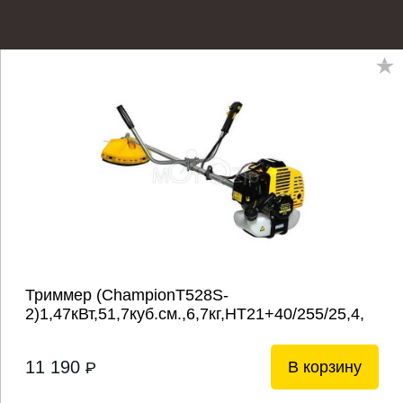
Триммер (ChampionT528S-
2)1,47кВт,51,7куб.см.,6,7кг,НТ21+40/255/25,4,
U-ручка
...
11 190
В корзину
P