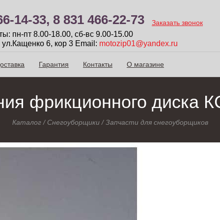
66-14-33,
8 831 466-22-73
Заказать звонок
: пн-пт 8.00-18.00, сб-вc 9.00-15.00
 ул.Кащенко 6, кор 3
Email:
motozip01@yandex.ru
оставка
Гарантия
Контакты
О магазине
ния фрикционного диска К
Каталог
/
Снегоуборщики
/
Запчасти для снегоуборщиков