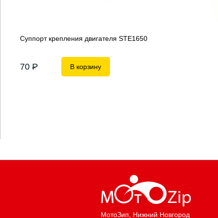
Суппорт крепления двигателя STE1650
70
P
В корзину
МотоЗип
, Нижний Новгород