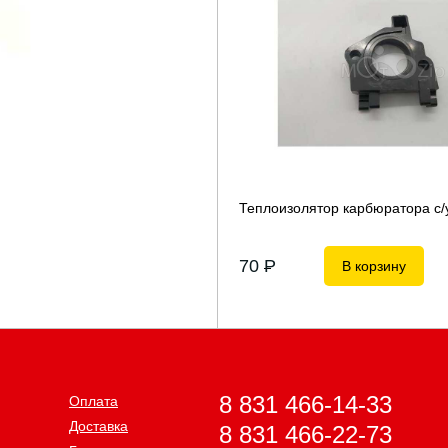
Теплоизолятор карбюратора с/
70
P
В корзину
8 831 466-14-33
Оплата
Доставка
8 831 466-22-73