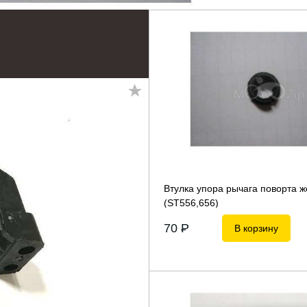
Втулка упора рычага поворта 
(ST556,656)
70
P
В корзину