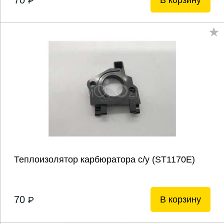
70
В корзину
P
Теплоизолятор карбюратора с/у (ST1170Е)
70
В корзину
P