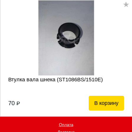
Втулка вала шнека (ST1086BS/1510Е)
70
В корзину
P
Оплата
Доставка