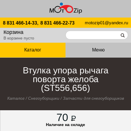
motozip01@yandex.ru
8 831 466-14-33,
8 831 466-22-73
Корзина
В корзине пусто
Каталог
Меню
Втулка упора рычага
поворта желоба
(ST556,656)
Каталог
/
Снегоуборщики
/
Запчасти для снегоуборщиков
70
P
Наличие на складе