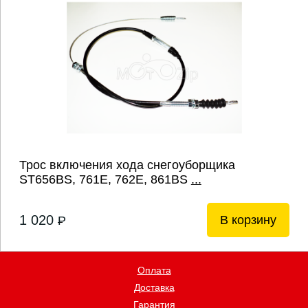
Трос включения хода снегоуборщика
ST656BS, 761E, 762E, 861BS
...
1 020
В корзину
P
Оплата
Доставка
Гарантия