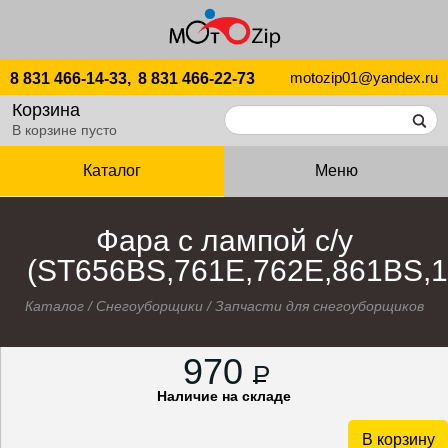
motozip01@yandex.ru
8 831 466-14-33,
8 831 466-22-73
Корзина
В корзине пусто
Каталог
Меню
Фара с лампой с/у
(ST656BS,761E,762E,861BS,1
Каталог
/
Снегоуборщики
/
Запчасти для снегоуборщиков
970
P
Наличие на складе
В корзину