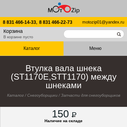
motozip01@yandex.ru
8 831 466-14-33,
8 831 466-22-73
Корзина
В корзине пусто
Каталог
Меню
Втулка вала шнека
(ST1170Е,STT1170) между
шнеками
Каталог
/
Снегоуборщики
/
Запчасти для снегоуборщиков
150
P
Наличие на складе