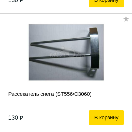
130
В корзину
P
Рассекатель снега (ST556/С3060)
130
В корзину
P