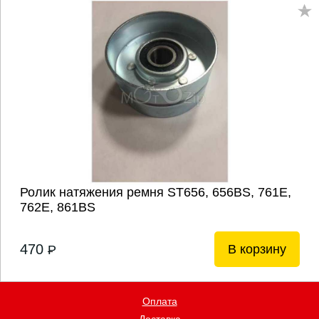
Ролик натяжения ремня ST656, 656BS, 761E,
762E, 861BS
470
В корзину
P
Оплата
Доставка