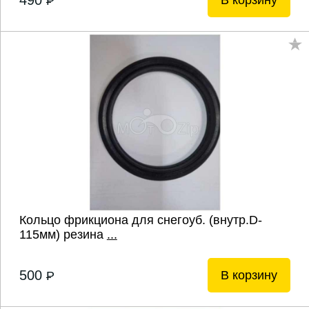
490
В корзину
P
Кольцо фрикциона для снегоуб. (внутр.D-
115мм) резина
...
500
В корзину
P