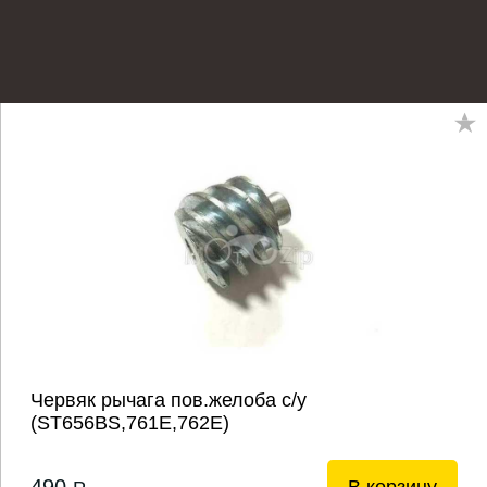
Червяк рычага пов.желоба с/у
(SТ656BS,761Е,762Е)